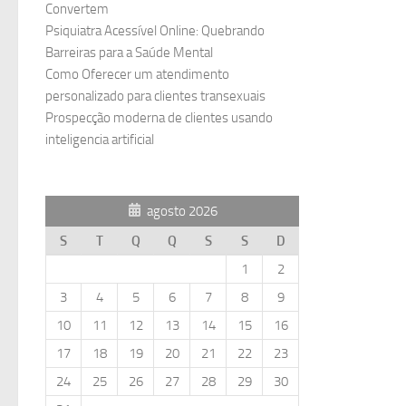
Convertem
Psiquiatra Acessível Online: Quebrando
Barreiras para a Saúde Mental
Como Oferecer um atendimento
personalizado para clientes transexuais
Prospecção moderna de clientes usando
inteligencia artificial
agosto 2026
S
T
Q
Q
S
S
D
1
2
3
4
5
6
7
8
9
10
11
12
13
14
15
16
17
18
19
20
21
22
23
24
25
26
27
28
29
30